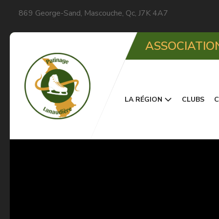
869 George-Sand, Mascouche, Qc, J7K 4A7
ASSOCIATIO
LA RÉGION
CLUBS
C