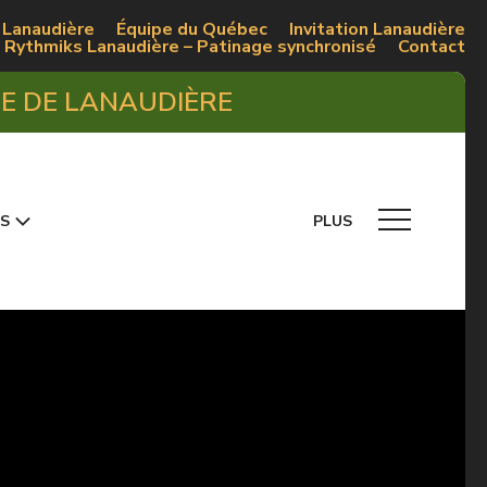
 Lanaudière
Équipe du Québec
Invitation Lanaudière
Rythmiks Lanaudière – Patinage synchronisé
Contact
UE DE LANAUDIÈRE
S
PLUS