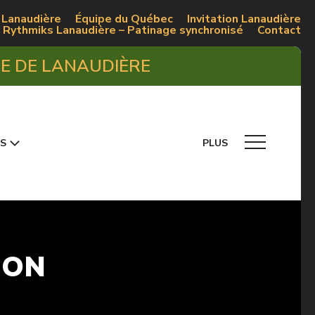
 Lanaudière
Équipe du Québec
Invitation Lanaudière
Rythmiks Lanaudière – Patinage synchronisé
Contact
UE DE LANAUDIÈRE
S
PLUS
ION