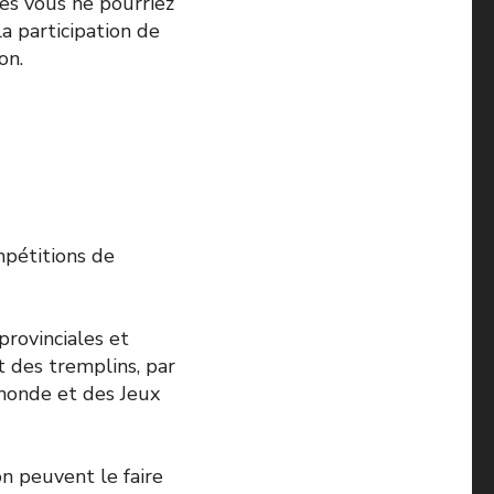
es vous ne pourriez
a participation de
on.
mpétitions de
rovinciales et
t des tremplins, par
monde et des Jeux
on peuvent le faire