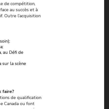
lle de compétition,
 face au succès et à
f. Outre l’acquisition
oin);
a;
, au Défi de
a sur la scène
 faire?
ions de qualification
ge Canada ou font