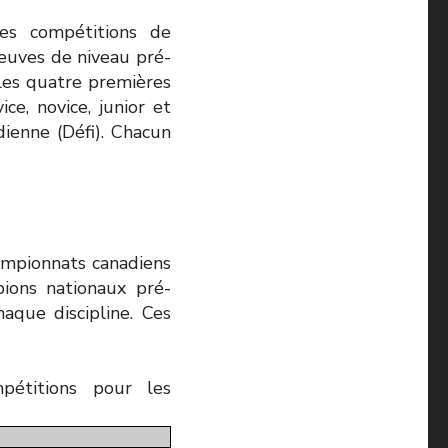
es compétitions de
reuves de niveau pré-
 les quatre premières
e, novice, junior et
dienne (Défi). Chacun
ampionnats canadiens
pions nationaux pré-
aque discipline. Ces
mpétitions pour les