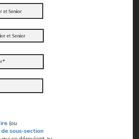
ire
(ou
de sous-section
n
qui se déroulent au