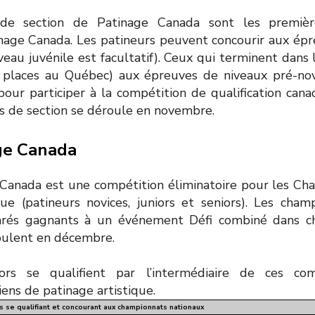
de section de Patinage Canada sont les premièr
inage Canada. Les patineurs peuvent concourir aux ép
niveau juvénile est facultatif). Ceux qui terminent dans
 places au Québec) aux épreuves de niveaux pré-novic
 pour participer à la compétition de qualification cana
 de section se déroule en novembre.
ge Canada
 Canada est une compétition éliminatoire pour les Ch
que (patineurs novices, juniors et seniors). Les cham
arés gagnants à un événement Défi combiné dans ch
oulent en décembre.
ors se qualifient par l’intermédiaire de ces co
ns de patinage artistique.
s se qualifiant et concourant aux championnats nationaux