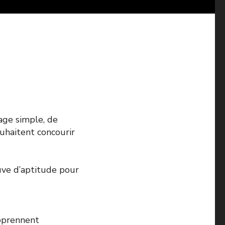
age simple, de
uhaitent concourir
uve d’aptitude pour
apprennent