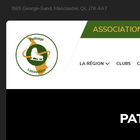
869 George-Sand, Mascouche, Qc, J7K 4A7
ASSOCIATIO
LA RÉGION
CLUBS
C
PA