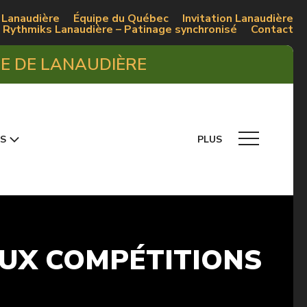
 Lanaudière
Équipe du Québec
Invitation Lanaudière
Rythmiks Lanaudière – Patinage synchronisé
Contact
UE DE LANAUDIÈRE
S
PLUS
AUX COMPÉTITIONS