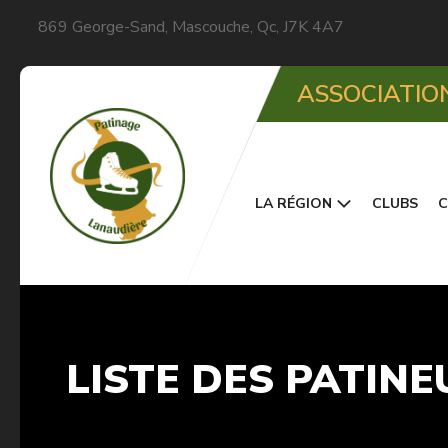
869 George-Sand, Mascouche, Qc, J7K 4A7
ASSOCIATIO
LA RÉGION
CLUBS
C
LISTE DES PATIN