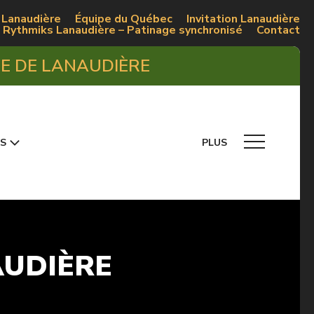
 Lanaudière
Équipe du Québec
Invitation Lanaudière
Rythmiks Lanaudière – Patinage synchronisé
Contact
UE DE LANAUDIÈRE
S
PLUS
AUDIÈRE