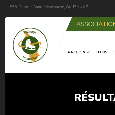
869 George-Sand, Mascouche, Qc, J7K 4A7
ASSOCIATIO
LA RÉGION
CLUBS
C
RÉSULT