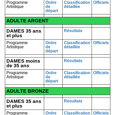
Programme
Ordre
Classification
Officiels
Artistique
de
détaillée
départ
ADULTE ARGENT
DAMES 35 ans
Résultats
et plus
Programme
Ordre
Classification
Officiels
Artistique
de
détaillée
départ
DAMES moins
Résultats
de 35 ans
Programme
Ordre
Classification
Officiels
Artistique
de
détaillée
départ
ADULTE BRONZE
DAMES 35 ans
Résultats
et plus
Programme
Ordre
Classification
Officiels