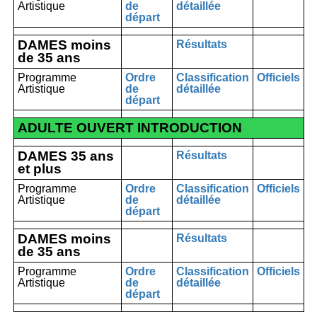
Artistique
de
détaillée
départ
DAMES moins
Résultats
de 35 ans
Programme
Ordre
Classification
Officiels
Artistique
de
détaillée
départ
ADULTE OUVERT INTRODUCTION
DAMES 35 ans
Résultats
et plus
Programme
Ordre
Classification
Officiels
Artistique
de
détaillée
départ
DAMES moins
Résultats
de 35 ans
Programme
Ordre
Classification
Officiels
Artistique
de
détaillée
départ