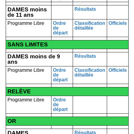
DAMES moins
Résultats
de 11 ans
Programme Libre
Ordre
Classification
Officiels
de
détaillée
départ
SANS LIMITES
DAMES moins de 9
Résultats
ans
Programme Libre
Ordre
Classification
Officiels
de
détaillée
départ
RELÈVE
Programme Libre
Ordre
de
départ
OR
DAMES
Résultats