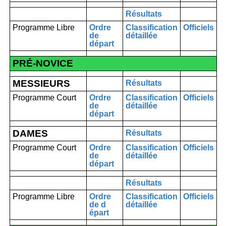
Résultats
Programme Libre
Ordre
Classification
Officiels
de
détaillée
départ
PRÉ-NOVICE
MESSIEURS
Résultats
Programme Court
Ordre
Classification
Officiels
de
détaillée
départ
DAMES
Résultats
Programme Court
Ordre
Classification
Officiels
de
détaillée
départ
Résultats
Programme Libre
Ordre
Classification
Officiels
de d
détaillée
ép
art