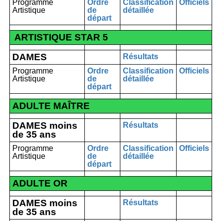
Programme
Ordre
Classification
Officiels
Artistique
de
détaillée
départ
ARTISTIQUE STAR 5
DAMES
Résultats
Programme
Ordre
Classification
Officiels
Artistique
de
détaillée
départ
ADULTE MAÎTRE
DAMES moins
Résultats
de 35 ans
Programme
Ordre
Classification
Officiels
Artistique
de
détaillée
départ
ADULTE OR
DAMES moins
Résultats
de 35 ans